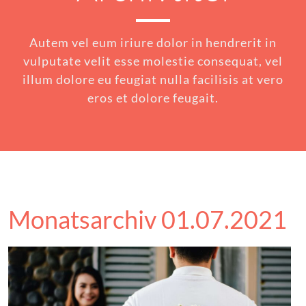
Autem vel eum iriure dolor in hendrerit in
vulputate velit esse molestie consequat, vel
illum dolore eu feugiat nulla facilisis at vero
eros et dolore feugait.
Monatsarchiv 01.07.2021