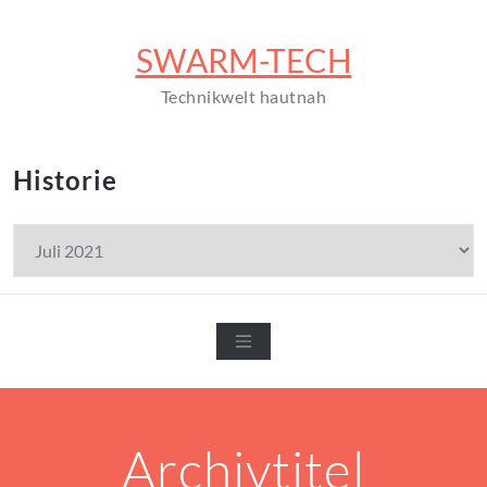
Zum
Inhalt
SWARM-TECH
springen
Technikwelt hautnah
Historie
Historie
Archivtitel