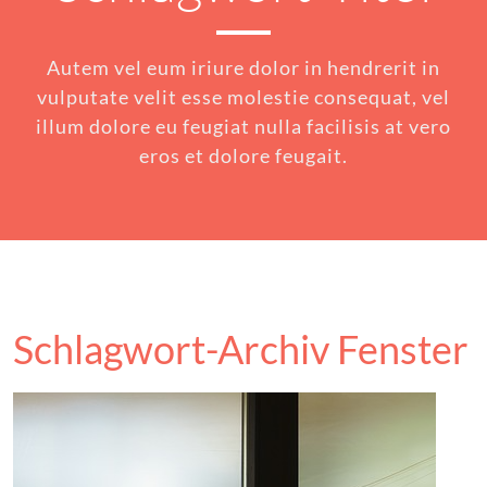
Autem vel eum iriure dolor in hendrerit in
vulputate velit esse molestie consequat, vel
illum dolore eu feugiat nulla facilisis at vero
eros et dolore feugait.
Schlagwort-Archiv Fenster