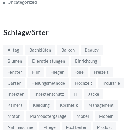
Uncategorized
Schlagwörter
Alltag
Bachblüten
Balkon
Beauty
Blumen
Dienstleistungen
Einrichtung
Fenster
Film
Fliegen
Folie
Freizeit
Garten
Heilungsmethode
Hochzeit
Industrie
Insekten
Insektenschutz
IT
Jacke
Kamera
Kleidung
Kosmetik
Management
Motor
Mährobotergarage
Möbel
Möbeln
Nähmaschine
Pflege
Pool Leiter
Produkt