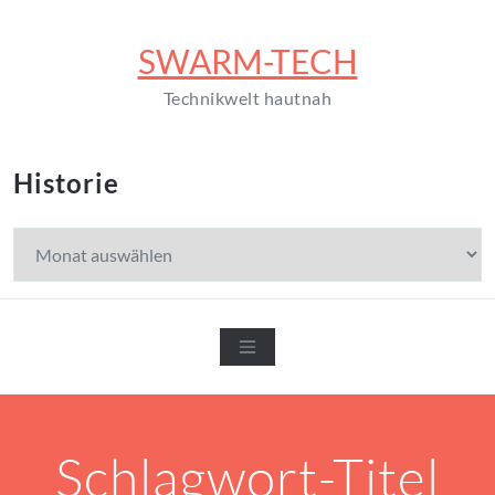
Zum
Inhalt
SWARM-TECH
springen
Technikwelt hautnah
Historie
Historie
Schlagwort-Titel