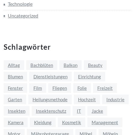
Technologie
Uncategorized
Schlagwörter
Alltag
Bachblüten
Balkon
Beauty
Blumen
Dienstleistungen
Einrichtung
Fenster
Film
Fliegen
Folie
Freizeit
Garten
Heilungsmethode
Hochzeit
Industrie
Insekten
Insektenschutz
IT
Jacke
Kamera
Kleidung
Kosmetik
Management
Motor
Mährobotergarage
Möbel
Möbeln