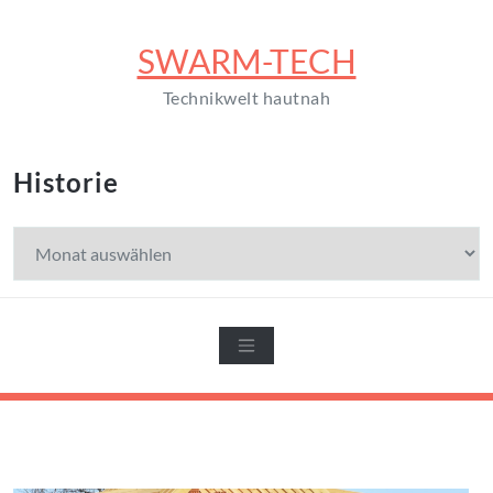
Zum
Inhalt
SWARM-TECH
springen
Technikwelt hautnah
Historie
Historie