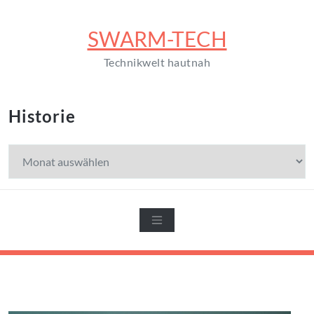
Zum
Inhalt
SWARM-TECH
springen
Technikwelt hautnah
Historie
Historie