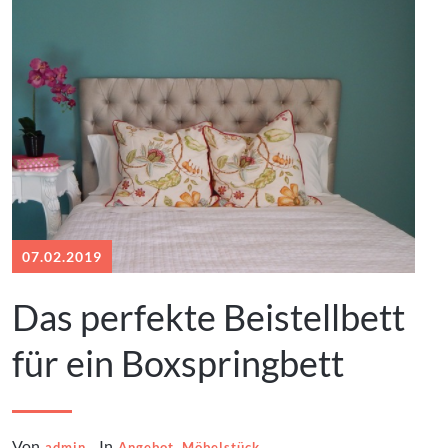
07.02.2019
Das perfekte Beistellbett
für ein Boxspringbett
Von
In
,
admin
Angebot
Möbelstück