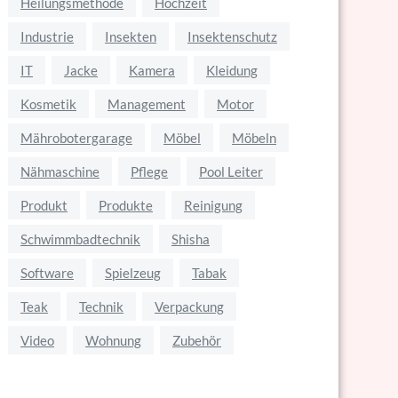
Heilungsmethode
Hochzeit
Industrie
Insekten
Insektenschutz
IT
Jacke
Kamera
Kleidung
Kosmetik
Management
Motor
Mährobotergarage
Möbel
Möbeln
Nähmaschine
Pflege
Pool Leiter
Produkt
Produkte
Reinigung
Schwimmbadtechnik
Shisha
Software
Spielzeug
Tabak
Teak
Technik
Verpackung
Video
Wohnung
Zubehör