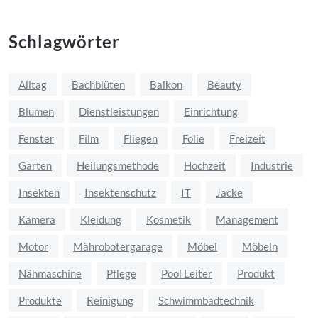
Schlagwörter
Alltag
Bachblüten
Balkon
Beauty
Blumen
Dienstleistungen
Einrichtung
Fenster
Film
Fliegen
Folie
Freizeit
Garten
Heilungsmethode
Hochzeit
Industrie
Insekten
Insektenschutz
IT
Jacke
Kamera
Kleidung
Kosmetik
Management
Motor
Mährobotergarage
Möbel
Möbeln
Nähmaschine
Pflege
Pool Leiter
Produkt
Produkte
Reinigung
Schwimmbadtechnik