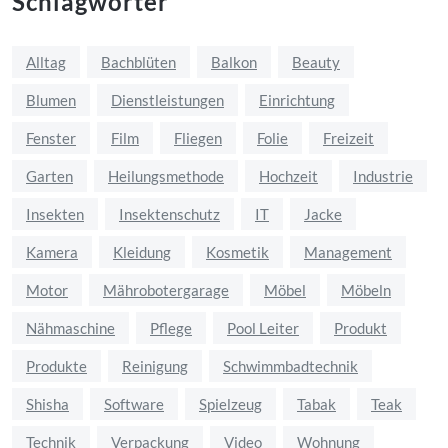
Schlagwörter
Alltag
Bachblüten
Balkon
Beauty
Blumen
Dienstleistungen
Einrichtung
Fenster
Film
Fliegen
Folie
Freizeit
Garten
Heilungsmethode
Hochzeit
Industrie
Insekten
Insektenschutz
IT
Jacke
Kamera
Kleidung
Kosmetik
Management
Motor
Mährobotergarage
Möbel
Möbeln
Nähmaschine
Pflege
Pool Leiter
Produkt
Produkte
Reinigung
Schwimmbadtechnik
Shisha
Software
Spielzeug
Tabak
Teak
Technik
Verpackung
Video
Wohnung