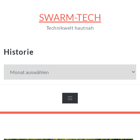
Zum
Inhalt
SWARM-TECH
springen
Technikwelt hautnah
Historie
Historie