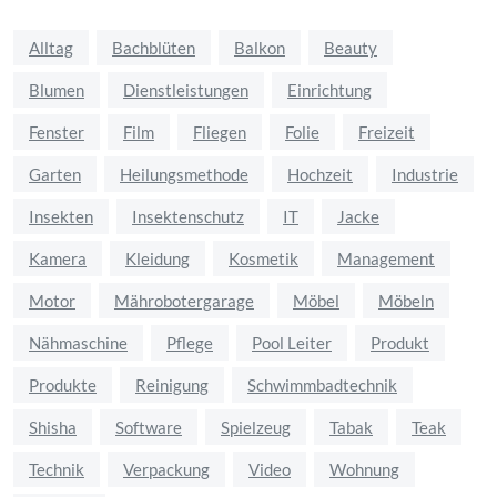
Alltag
Bachblüten
Balkon
Beauty
Blumen
Dienstleistungen
Einrichtung
Fenster
Film
Fliegen
Folie
Freizeit
Garten
Heilungsmethode
Hochzeit
Industrie
Insekten
Insektenschutz
IT
Jacke
Kamera
Kleidung
Kosmetik
Management
Motor
Mährobotergarage
Möbel
Möbeln
Nähmaschine
Pflege
Pool Leiter
Produkt
Produkte
Reinigung
Schwimmbadtechnik
Shisha
Software
Spielzeug
Tabak
Teak
Technik
Verpackung
Video
Wohnung