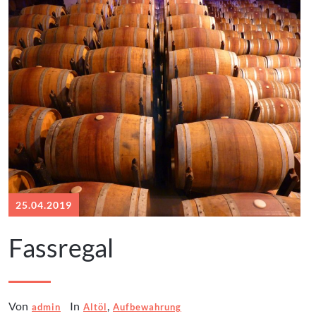
25.04.2019
Fassregal
Von
In
,
admin
Altöl
Aufbewahrung