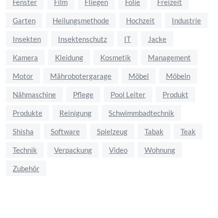
Fenster
Film
Fliegen
Folie
Freizeit
Garten
Heilungsmethode
Hochzeit
Industrie
Insekten
Insektenschutz
IT
Jacke
Kamera
Kleidung
Kosmetik
Management
Motor
Mährobotergarage
Möbel
Möbeln
Nähmaschine
Pflege
Pool Leiter
Produkt
Produkte
Reinigung
Schwimmbadtechnik
Shisha
Software
Spielzeug
Tabak
Teak
Technik
Verpackung
Video
Wohnung
Zubehör