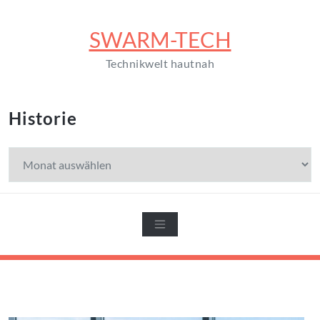
Zum
Inhalt
SWARM-TECH
springen
Technikwelt hautnah
Historie
Historie