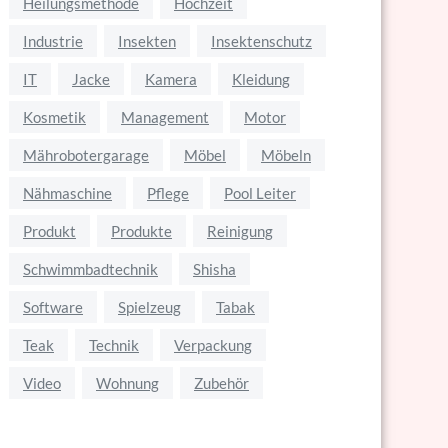
Heilungsmethode
Hochzeit
Industrie
Insekten
Insektenschutz
IT
Jacke
Kamera
Kleidung
Kosmetik
Management
Motor
Mährobotergarage
Möbel
Möbeln
Nähmaschine
Pflege
Pool Leiter
Produkt
Produkte
Reinigung
Schwimmbadtechnik
Shisha
Software
Spielzeug
Tabak
Teak
Technik
Verpackung
Video
Wohnung
Zubehör