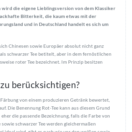
 wird die eigene Lieblingsversion von dem Klassiker
mackhafte Bitterkeit, die kaum etwas mit der
prungsland und in Deutschland handelt es sich um
sich Chinesen sowie Europäer absolut nicht ganz
als schwarzer Tee betitelt, aber in dem fernöstlichen
sweise roter Tee bezeichnet. Im Prinzip besitzen
 zu berücksichtigen?
 Färbung von einem produzieren Getränk bewertet,
r auf. Die Benennung Rot-Tee kann aus diesem Grund
h eher die passende Bezeichnung, falls die Farbe von
ee sowie schwarzer Tee werden gleichermaßen
l ideal wird, gibt es nach wie vor den weißen sowie