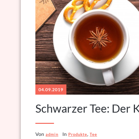
04.09.2019
Schwarzer Tee: Der K
Von
In
,
admin
Produkte
Tee