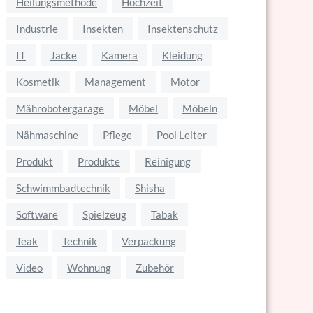
Heilungsmethode
Hochzeit
Industrie
Insekten
Insektenschutz
IT
Jacke
Kamera
Kleidung
Kosmetik
Management
Motor
Mährobotergarage
Möbel
Möbeln
Nähmaschine
Pflege
Pool Leiter
Produkt
Produkte
Reinigung
Schwimmbadtechnik
Shisha
Software
Spielzeug
Tabak
Teak
Technik
Verpackung
Video
Wohnung
Zubehör