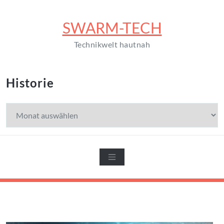
Zum
Inhalt
SWARM-TECH
springen
Technikwelt hautnah
Historie
Historie