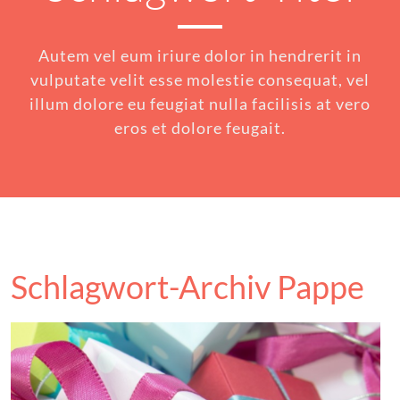
Autem vel eum iriure dolor in hendrerit in
vulputate velit esse molestie consequat, vel
illum dolore eu feugiat nulla facilisis at vero
eros et dolore feugait.
Schlagwort-Archiv Pappe