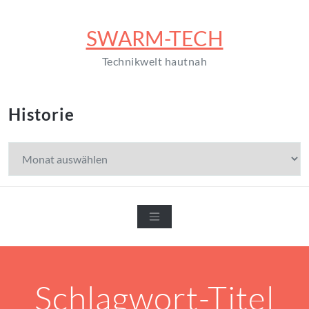
Zum
Inhalt
SWARM-TECH
springen
Technikwelt hautnah
Historie
Historie
Schlagwort-Titel