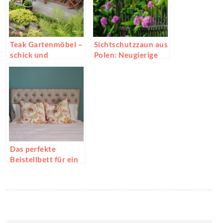
Teak Gartenmöbel –
Sichtschutzzaun aus
schick und
Polen: Neugierige
funktional
Blicke zählen der
Vergangenheit an
Das perfekte
Beistellbett für ein
Boxspringbett