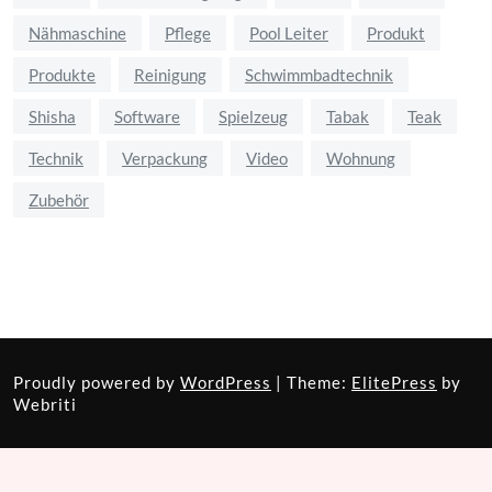
Nähmaschine
Pflege
Pool Leiter
Produkt
Produkte
Reinigung
Schwimmbadtechnik
Shisha
Software
Spielzeug
Tabak
Teak
Technik
Verpackung
Video
Wohnung
Zubehör
Proudly powered by
WordPress
| Theme:
ElitePress
by
Webriti