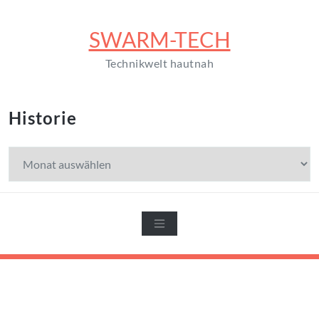
Zum
Inhalt
SWARM-TECH
springen
Technikwelt hautnah
Historie
Historie